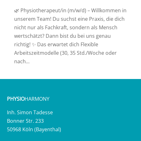
🌿 Physiotherapeut/in (m/w/d) – Willkommen in
unserem Team! Du suchst eine Praxis, die dich
nicht nur als Fachkraft, sondern als Mensch
wertschätzt? Dann bist du bei uns genau
richtig! ✨ Das erwartet dich Flexible
Arbeitszeitmodelle (30, 35 Std./Woche oder
nach...
PHYSIO
HARMONY
Inh. Simon Tadesse
Bonner Str. 233
50968 Köln (Bayenthal)