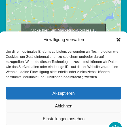
Klicke hier, um Marketing-Cookies zu
akzeptieren und diesen Inhalt zu aktivieren
Einwilligung verwalten
Um dir ein optimales Erlebnis zu bieten, verwenden wir Technologien wie
Cookies, um Geräteinformationen zu speichern und/oder darauf
zuzugreifen. Wenn du diesen Technologien zustimmst, können wir Daten
wie das Surfverhalten oder eindeutige IDs auf dieser Website verarbeiten.
Wenn du deine Einwilligung nicht erteilst oder zurückziehst, können
bestimmte Merkmale und Funktionen beeinträchtigt werden.
Akzeptieren
Ablehnen
© 2026
PHYSIO
HARMONY | Simon Tadesse
Impressum
|
Datenschutz
|
Cookie Richtlinie
Einstellungen ansehen
Diese Webseite wurde erstellt von
Hoefgen.com